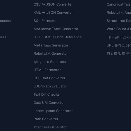
CSV ↔ JSON Converter
Canonical Tag
XML ↔ JSON Converter
Robots.txt Ana
Decoder
SQL Formatter
Structured Dat
Markdown Table Generator
Word Count &
bers
HTTP Status Code Reference
메타 길이 검사
Meta Tags Generator
URL 슬러그 생
Robots.txt Generator
키워드 밀도 분
.gitignore Generator
HTML Formatter
CSS Unit Converter
JSONPath Evaluator
Text Diff Checker
Data URI Converter
Lorem Ipsum Generator
Path Converter
.htaccess Generator