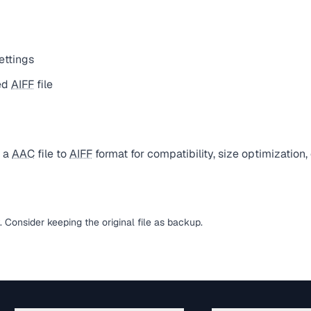
ettings
ed
AIFF
file
t a
AAC
file to
AIFF
format for compatibility, size optimization
y. Consider keeping the original file as backup.