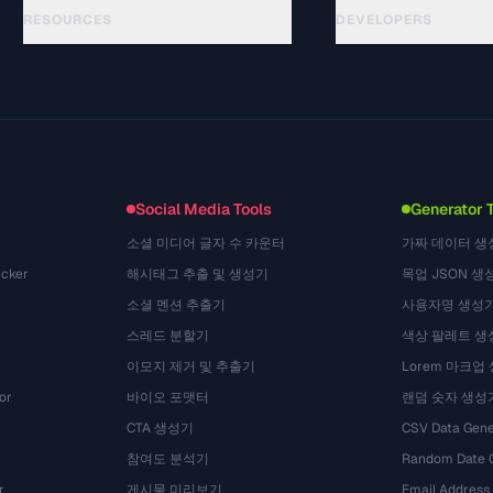
RESOURCES
DEVELOPERS
指南
API Documentation
(24)
术语表
OpenAPI Spec
(31)
使用场景
llms.txt
(302)
文件格式
Embed Widget
(131)
转换
(1484)
Social Media Tools
Generator 
소셜 미디어 글자 수 카운터
가짜 데이터 생
cker
해시태그 추출 및 생성기
목업 JSON 생
소셜 멘션 추출기
사용자명 생성
스레드 분할기
색상 팔레트 생
이모지 제거 및 추출기
Lorem 마크업
or
바이오 포맷터
랜덤 숫자 생성
CTA 생성기
CSV Data Gene
참여도 분석기
Random Date 
r
게시물 미리보기
Email Address