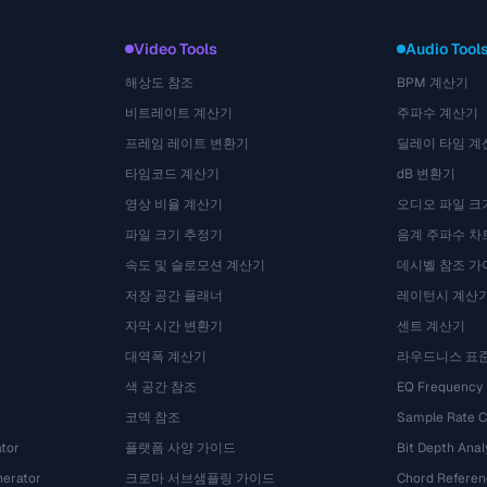
Video Tools
Audio Tool
해상도 참조
BPM 계산기
비트레이트 계산기
주파수 계산기
프레임 레이트 변환기
딜레이 타임 계
타임코드 계산기
dB 변환기
영상 비율 계산기
오디오 파일 크
파일 크기 추정기
음계 주파수 차
속도 및 슬로모션 계산기
데시벨 참조 가
저장 공간 플래너
레이턴시 계산
자막 시간 변환기
센트 계산기
대역폭 계산기
라우드니스 표
색 공간 참조
EQ Frequency
코덱 참조
Sample Rate C
tor
플랫폼 사양 가이드
Bit Depth Anal
nerator
크로마 서브샘플링 가이드
Chord Referen