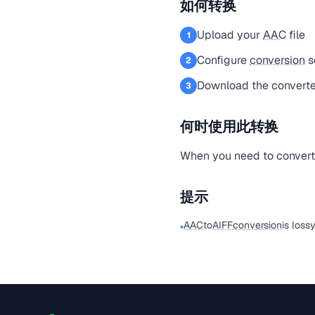
如何转换
Upload your
AAC
file
1
Configure
conversion
s
2
Download the convert
3
何时使用此转换
When you need to conver
提示
AAC
to
AIFF
conversion
is loss
•