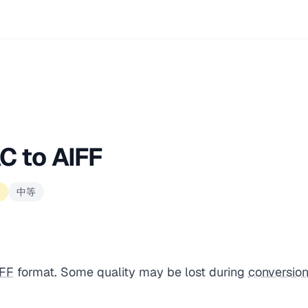
C to AIFF
中等
IFF
format. Some quality may be lost during
conversio