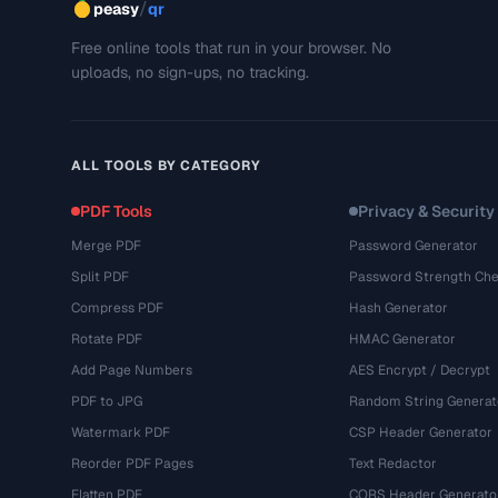
/
peasy
qr
Free online tools that run in your browser. No
uploads, no sign-ups, no tracking.
ALL TOOLS BY CATEGORY
PDF Tools
Privacy & Security
Merge PDF
Password Generator
Split PDF
Password Strength Che
Compress PDF
Hash Generator
Rotate PDF
HMAC Generator
Add Page Numbers
AES Encrypt / Decrypt
PDF to JPG
Random String Generat
Watermark PDF
CSP Header Generator
Reorder PDF Pages
Text Redactor
Flatten PDF
CORS Header Generato