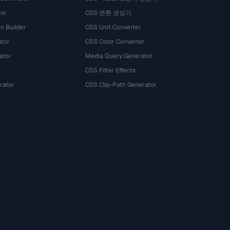
tor
CSS 변환 생성기
n Builder
CSS Unit Converter
ator
CSS Color Converter
ator
Media Query Generator
CSS Filter Effects
rator
CSS Clip-Path Generator