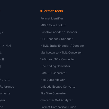
s
Format Tools
Format Identifier
MIME Type Lookup
산기
Base64 Encoder / Decoder
URL Encoder / Decoder
기 계산기
HTML Entity Encoder / Decoder
트
Markdown to HTML Converter
이드
YAML ↔ JSON Converter
기
Line Ending Converter
Data URI Generator
준 가이드
Hex Dump Viewer
 Reference
Unicode Escape Converter
onverter
File Size Converter
yzer
Character Set Analyzer
ce
Format Comparison Guide