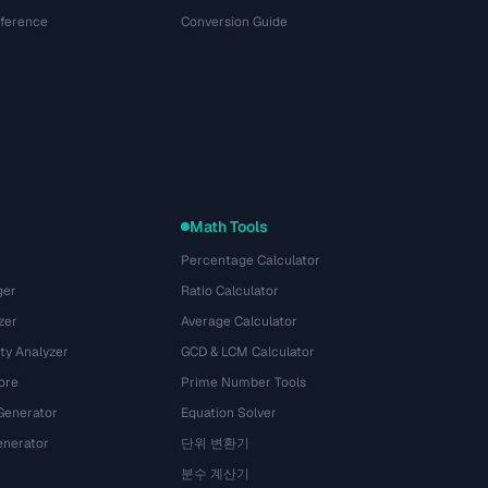
eference
Conversion Guide
Math Tools
Percentage Calculator
ger
Ratio Calculator
zer
Average Calculator
ty Analyzer
GCD & LCM Calculator
ore
Prime Number Tools
Generator
Equation Solver
nerator
단위 변환기
분수 계산기