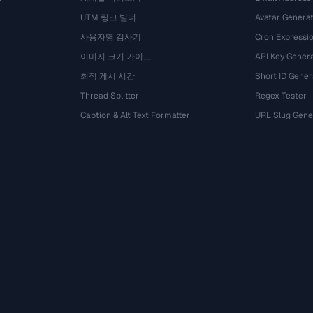
UTM 링크 빌더
Avatar Genera
사용자명 검사기
Cron Expressio
이미지 크기 가이드
API Key Gener
최적 게시 시간
Short ID Gener
Thread Splitter
Regex Tester
Caption & Alt Text Formatter
URL Slug Gene