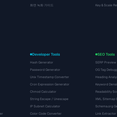
화면 녹화 가이드
Key & Scale R
Developer Tools
SEO Tools
Hash Generator
SERP Preview
Password Generator
OG Tag Debug
Unix Timestamp Converter
Heading Analy
Cron Expression Generator
Keyword Densi
Chmod Calculator
Readability Sc
String Escape / Unescape
XML Sitemap 
IP Subnet Calculator
Schema.org Ge
er
Color Code Converter
Link Extractor