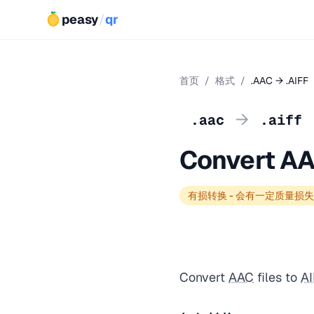
peasy
/
qr
首页
/
格式
/
.AAC → .AIFF
→
.aac
.aiff
Convert AA
有损转换 - 会有一定质量损失
Convert
AAC
files to
A