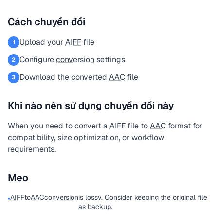
Cách chuyển đổi
Upload your
AIFF
file
1
Configure
conversion
settings
2
Download the converted
AAC
file
3
Khi nào nên sử dụng chuyển đổi này
When you need to convert a
AIFF
file to
AAC
format for
compatibility, size optimization, or workflow
requirements.
Mẹo
AIFF
to
AAC
conversion
is lossy. Consider keeping the original file
•
as backup.