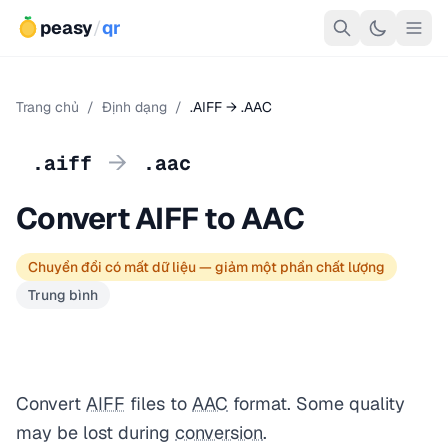
peasy
/
qr
Trang chủ
/
Định dạng
/
.AIFF → .AAC
→
.aiff
.aac
Convert AIFF to AAC
Chuyển đổi có mất dữ liệu — giảm một phần chất lượng
Trung bình
Convert
AIFF
files to
AAC
format. Some quality
may be lost during
conversion
.