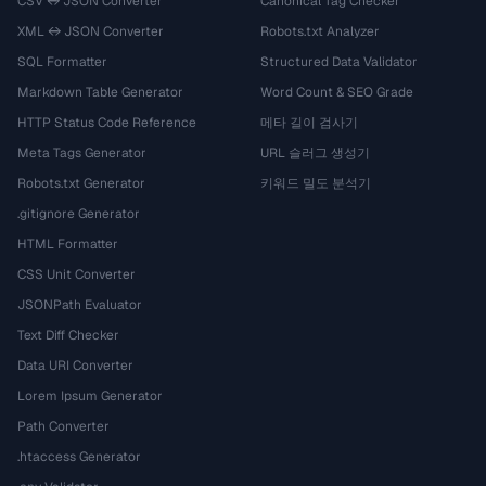
CSV ↔ JSON Converter
Canonical Tag Checker
XML ↔ JSON Converter
Robots.txt Analyzer
SQL Formatter
Structured Data Validator
Markdown Table Generator
Word Count & SEO Grade
HTTP Status Code Reference
메타 길이 검사기
Meta Tags Generator
URL 슬러그 생성기
Robots.txt Generator
키워드 밀도 분석기
.gitignore Generator
HTML Formatter
CSS Unit Converter
JSONPath Evaluator
Text Diff Checker
Data URI Converter
Lorem Ipsum Generator
Path Converter
.htaccess Generator