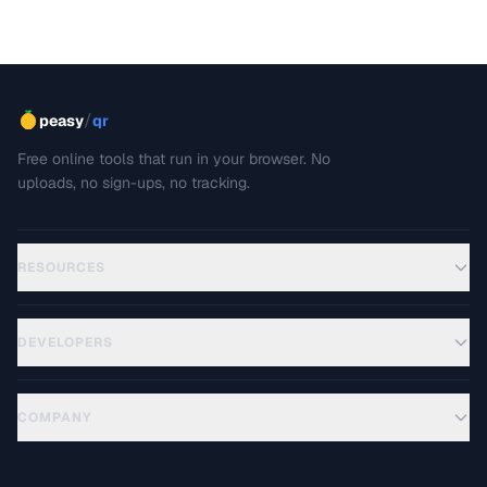
/
peasy
qr
Free online tools that run in your browser. No
uploads, no sign-ups, no tracking.
RESOURCES
DEVELOPERS
COMPANY