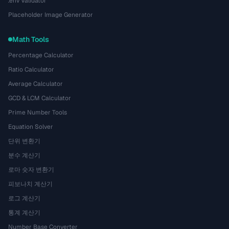
.env Validator
Placeholder Image Generator
Math Tools
Percentage Calculator
Ratio Calculator
Average Calculator
GCD & LCM Calculator
Prime Number Tools
Equation Solver
단위 변환기
분수 계산기
로마 숫자 변환기
피보나치 계산기
로그 계산기
통계 계산기
Number Base Converter