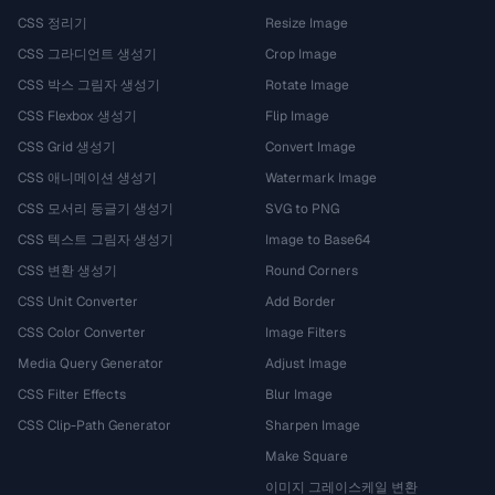
CSS 정리기
Resize Image
CSS 그라디언트 생성기
Crop Image
CSS 박스 그림자 생성기
Rotate Image
CSS Flexbox 생성기
Flip Image
CSS Grid 생성기
Convert Image
CSS 애니메이션 생성기
Watermark Image
CSS 모서리 둥글기 생성기
SVG to PNG
CSS 텍스트 그림자 생성기
Image to Base64
CSS 변환 생성기
Round Corners
CSS Unit Converter
Add Border
CSS Color Converter
Image Filters
Media Query Generator
Adjust Image
CSS Filter Effects
Blur Image
CSS Clip-Path Generator
Sharpen Image
Make Square
이미지 그레이스케일 변환