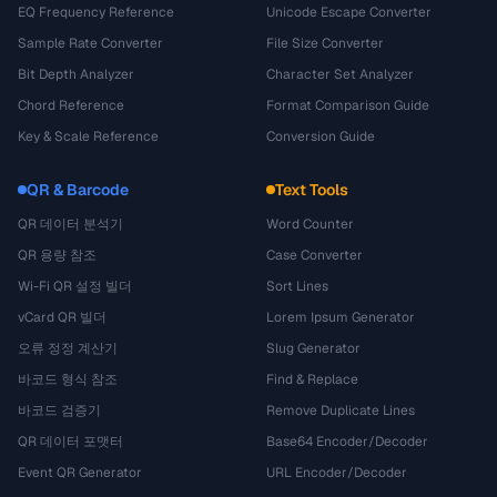
EQ Frequency Reference
Unicode Escape Converter
Sample Rate Converter
File Size Converter
Bit Depth Analyzer
Character Set Analyzer
Chord Reference
Format Comparison Guide
Key & Scale Reference
Conversion Guide
QR & Barcode
Text Tools
QR 데이터 분석기
Word Counter
QR 용량 참조
Case Converter
Wi-Fi QR 설정 빌더
Sort Lines
vCard QR 빌더
Lorem Ipsum Generator
오류 정정 계산기
Slug Generator
바코드 형식 참조
Find & Replace
바코드 검증기
Remove Duplicate Lines
QR 데이터 포맷터
Base64 Encoder/Decoder
Event QR Generator
URL Encoder/Decoder