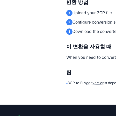
변환 방법
Upload your 3GP file
1
Configure
conversion
s
2
Download the converte
3
이 변환을 사용할 때
When you need to convert a
팁
3GP to FLV
conversion
is dep
•