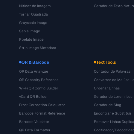
Nitidez de Imagem
Gerador de Texto Natur
Tornar Quadrada
Grayscale Image
Sepia Image
Pixelate Image
Strip Image Metadata
QR & Barcode
Text Tools
QR Data Analyzer
Contador de Palavras
QR Capacity Reference
Conversor de Maiúscul
Wi-Fi QR Config Builder
Ordenar Linhas
vCard QR Builder
Gerador de Lorem Ipsu
Error Correction Calculator
Gerador de Slug
Barcode Format Reference
Encontrar e Substituir
Barcode Validator
Remover Linhas Duplic
QR Data Formatter
Codificador/Decodifica