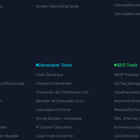
Calculadora de
al
Screen Recording Guide
Calculadora 
Developer Tools
SEO Tools
Hash Generator
SERP Preview
as/Minúsculas
Password Generator
OG Tag Debug
Conversor de Timestamp Unix
Heading Analy
m
Gerador de Expressão Cron
Keyword Densi
Calculadora Chmod
Readability Sc
String Escape / Unescape
XML Sitemap 
adas
IP Subnet Calculator
Schema.org Ge
dor Base64
Color Code Converter
Link Extractor