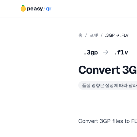
peasy
/
qr
홈
/
포맷
/
.3GP → .FLV
→
.3gp
.flv
Convert 3G
품질 영향은 설정에 따라 달
Convert 3GP files to FL