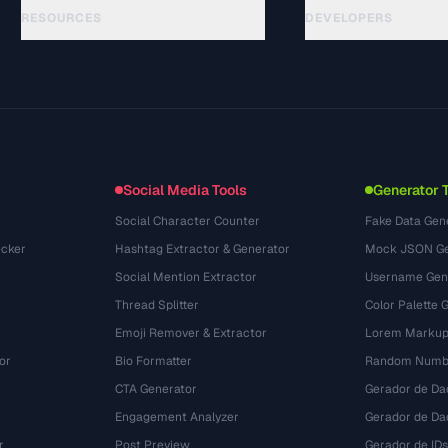
RESOURCES
DEVELOPERS
가이드
API Documentation
(24)
용어집
OpenAPI Spec
(31)
활용 사례
llms.txt
(302)
파일 포맷
Embed Widget
(131)
변환
(1484)
Social Media Tools
Generator 
Social Character Counter
Fake Data Gen
cker
Hashtag Extractor & Generator
Mock JSON Ge
Social Mention Extractor
Username Gen
Thread Splitter
Color Palette 
Emoji Remover & Extractor
Lorem Markup
or
Bio Formatter
Random Numbe
CTA Generator
Gerador de Da
Engagement Analyzer
Gerador de Dad
r
Post Preview
Gerador de IDs