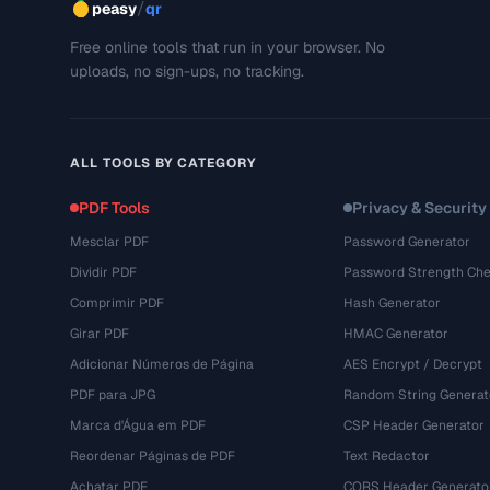
/
peasy
qr
Free online tools that run in your browser. No
uploads, no sign-ups, no tracking.
ALL TOOLS BY CATEGORY
PDF Tools
Privacy & Security
Mesclar PDF
Password Generator
Dividir PDF
Password Strength Che
Comprimir PDF
Hash Generator
Girar PDF
HMAC Generator
Adicionar Números de Página
AES Encrypt / Decrypt
PDF para JPG
Random String Generat
Marca d'Água em PDF
CSP Header Generator
Reordenar Páginas de PDF
Text Redactor
Achatar PDF
CORS Header Generato