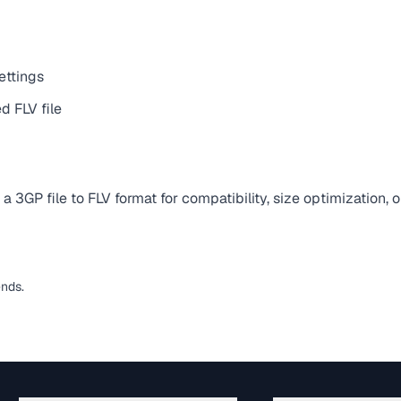
ettings
d FLV file
 3GP file to FLV format for compatibility, size optimization, 
ends.