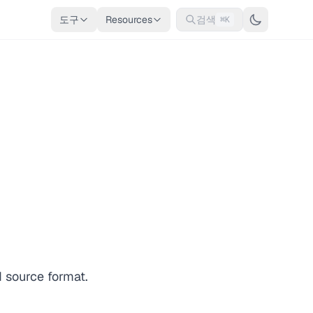
도구
Resources
검색
⌘K
d source format.