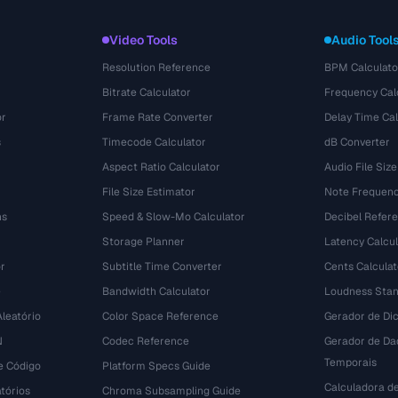
Video Tools
Audio Tool
Resolution Reference
BPM Calculato
Bitrate Calculator
Frequency Cal
or
Frame Rate Converter
Delay Time Cal
s
Timecode Calculator
dB Converter
Aspect Ratio Calculator
Audio File Size
File Size Estimator
Note Frequenc
ns
Speed & Slow-Mo Calculator
Decibel Refer
Storage Planner
Latency Calcul
r
Subtitle Time Converter
Cents Calculat
e
Bandwidth Calculator
Loudness Stan
leatório
Color Space Reference
Gerador de Dic
N
Codec Reference
Gerador de Da
Temporais
e Código
Platform Specs Guide
Calculadora d
tórios
Chroma Subsampling Guide