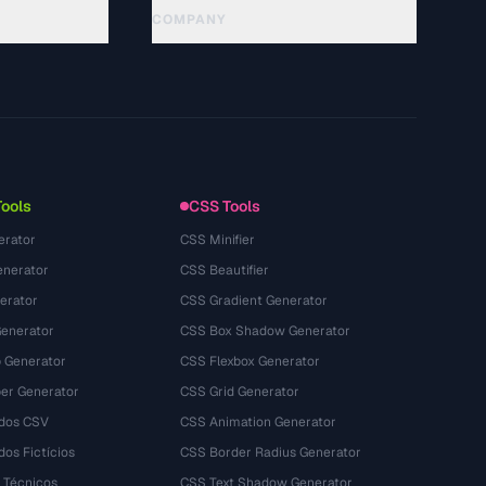
COMPANY
About
Technology
개인정보처리방침
이용약관
Tools
CSS Tools
erator
CSS Minifier
nerator
CSS Beautifier
erator
CSS Gradient Generator
Generator
CSS Box Shadow Generator
 Generator
CSS Flexbox Generator
r Generator
CSS Grid Generator
dos CSV
CSS Animation Generator
os Fictícios
CSS Border Radius Generator
 Técnicos
CSS Text Shadow Generator