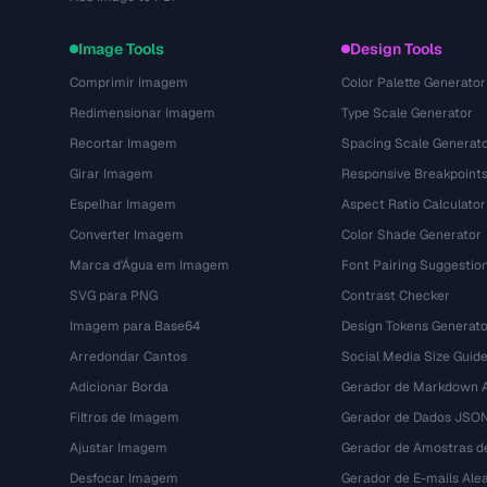
Image Tools
Design Tools
Comprimir Imagem
Color Palette Generator
Redimensionar Imagem
Type Scale Generator
Recortar Imagem
Spacing Scale Generat
Girar Imagem
Responsive Breakpoint
Espelhar Imagem
Aspect Ratio Calculator
Converter Imagem
Color Shade Generator
Marca d'Água em Imagem
Font Pairing Suggestio
SVG para PNG
Contrast Checker
Imagem para Base64
Design Tokens Generato
Arredondar Cantos
Social Media Size Guid
Adicionar Borda
Gerador de Markdown A
Filtros de Imagem
Gerador de Dados JSO
Ajustar Imagem
Gerador de Amostras d
Desfocar Imagem
Gerador de E-mails Alea