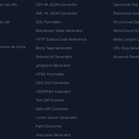
dor de URL
CSV ↔ JSON Converter
Canonical Tag
XML ↔ JSON Converter
Robots.txt Ana
dor de
SQL Formatter
Structured Dat
Markdown Table Generator
Word Count &
HTTP Status Code Reference
Meta Length 
eros de Linha
Meta Tags Generator
URL Slug Gene
Robots.txt Generator
Keyword Densi
.gitignore Generator
HTML Formatter
CSS Unit Converter
JSONPath Evaluator
Text Diff Checker
Data URI Converter
Lorem Ipsum Generator
Path Converter
.htaccess Generator