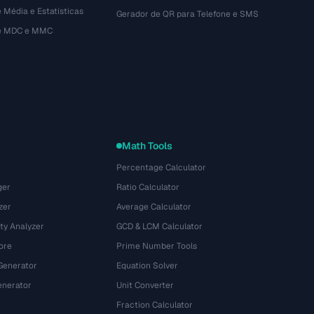
 Média e Estatísticas
Gerador de QR para Telefone e SMS
de MDC e MMC
Math Tools
Percentage Calculator
ger
Ratio Calculator
zer
Average Calculator
ty Analyzer
GCD & LCM Calculator
ore
Prime Number Tools
Generator
Equation Solver
nerator
Unit Converter
Fraction Calculator