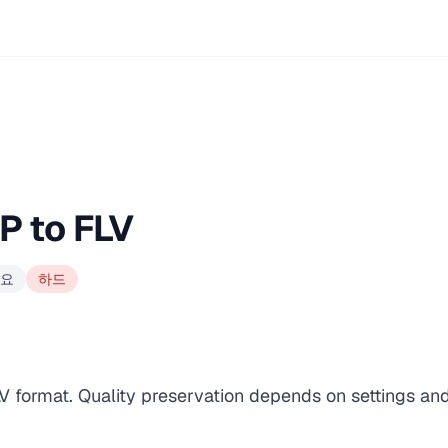
P to FLV
라요
하드
V format. Quality preservation depends on settings an