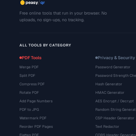
/
peasy
qr
Free online tools that run in your browser. No
uploads, no sign-ups, no tracking.
ALL TOOLS BY CATEGORY
PDF Tools
Privacy & Security
Merge PDF
Password Generator
Split PDF
Password Strength Che
Compress PDF
Hash Generator
Rotate PDF
HMAC Generator
Add Page Numbers
AES Encrypt / Decrypt
PDF to JPG
Random String Generat
Watermark PDF
CSP Header Generator
Reorder PDF Pages
Text Redactor
Flatten PDF
CORS Header Generato