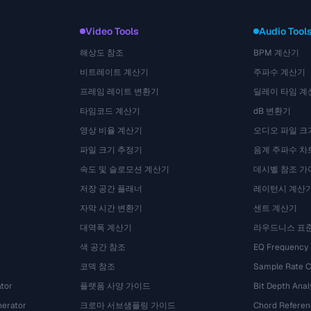
Video Tools
Audio Tool
해상도 참조
BPM 계산기
비트레이트 계산기
주파수 계산기
프레임 레이트 변환기
딜레이 타임 계
타임코드 계산기
dB 변환기
영상 비율 계산기
오디오 파일 크
파일 크기 추정기
음계 주파수 차
속도 및 슬로모션 계산기
데시벨 참조 가
저장 공간 플래너
레이턴시 계산
자막 시간 변환기
센트 계산기
대역폭 계산기
라우드니스 표
색 공간 참조
EQ Frequency
코덱 참조
Sample Rate C
tor
플랫폼 사양 가이드
Bit Depth Anal
nerator
크로마 서브샘플링 가이드
Chord Referen