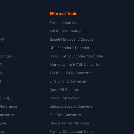
s
Format Tools
Format Identifier
MIME Type Lookup
산기
Base64 Encoder / Decoder
URL Encoder / Decoder
기 계산기
HTML Entity Encoder / Decoder
트
Markdown to HTML Converter
이드
YAML ↔ JSON Converter
기
Line Ending Converter
Data URI Generator
준 가이드
Hex Dump Viewer
 Reference
Unicode Escape Converter
onverter
File Size Converter
yzer
Character Set Analyzer
ce
Format Comparison Guide