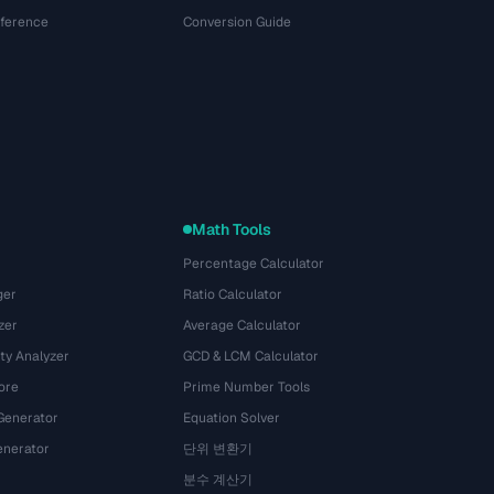
eference
Conversion Guide
Math Tools
Percentage Calculator
ger
Ratio Calculator
zer
Average Calculator
ty Analyzer
GCD & LCM Calculator
ore
Prime Number Tools
Generator
Equation Solver
nerator
단위 변환기
분수 계산기