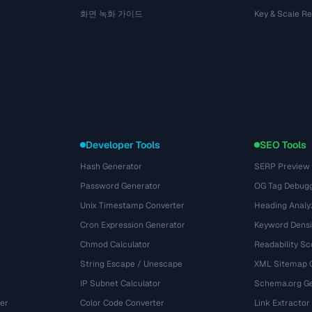
화면 녹화 가이드
Key & Scale R
Developer Tools
SEO Tools
Hash Generator
SERP Preview
Password Generator
OG Tag Debug
Unix Timestamp Converter
Heading Analy
Cron Expression Generator
Keyword Densi
Chmod Calculator
Readability Sc
String Escape / Unescape
XML Sitemap 
IP Subnet Calculator
Schema.org Ge
er
Color Code Converter
Link Extractor