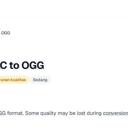
 .OGG
AC to OGG
runan kualitas
Sedang
GG
format. Some quality may be lost during
conversio