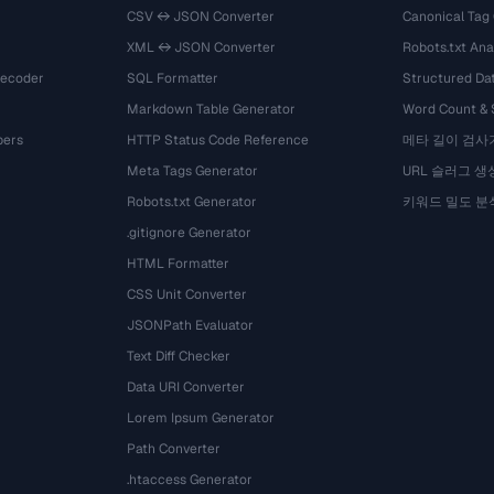
CSV ↔ JSON Converter
Canonical Tag
XML ↔ JSON Converter
Robots.txt Ana
Decoder
SQL Formatter
Structured Dat
Markdown Table Generator
Word Count &
bers
HTTP Status Code Reference
메타 길이 검사
Meta Tags Generator
URL 슬러그 생
Robots.txt Generator
키워드 밀도 분
.gitignore Generator
HTML Formatter
CSS Unit Converter
JSONPath Evaluator
Text Diff Checker
Data URI Converter
Lorem Ipsum Generator
Path Converter
.htaccess Generator