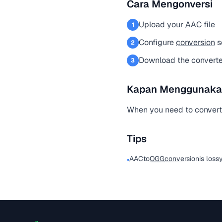
Cara Mengonversi
Upload your
AAC
file
1
Configure
conversion
s
2
Download the convert
3
Kapan Menggunakan 
When you need to conver
Tips
AAC
to
OGG
conversion
is loss
•