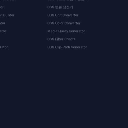
tor
CSS 변환 생성기
n Builder
CSS Unit Converter
ator
CSS Color Converter
ator
Media Query Generator
CSS Filter Effects
rator
CSS Clip-Path Generator