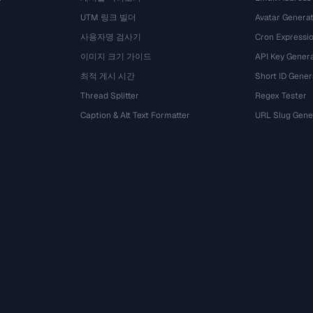
UTM 링크 빌더
Avatar Genera
사용자명 검사기
Cron Expressio
이미지 크기 가이드
API Key Gener
최적 게시 시간
Short ID Gener
Thread Splitter
Regex Tester
Caption & Alt Text Formatter
URL Slug Gene