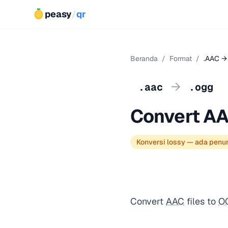
peasy
/
qr
Beranda
/
Format
/
.AAC →
→
.aac
.ogg
Convert A
Konversi lossy — ada penu
Convert
AAC
files to
O