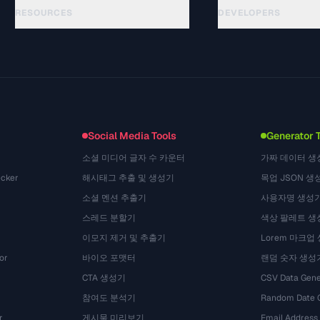
RESOURCES
DEVELOPERS
Panduan
API Documentation
(24)
Glosarium
OpenAPI Spec
(31)
Studi Kasus
llms.txt
(302)
Format File
Embed Widget
(131)
Konversi
(1484)
Social Media Tools
Generator 
소셜 미디어 글자 수 카운터
가짜 데이터 생
cker
해시태그 추출 및 생성기
목업 JSON 생
소셜 멘션 추출기
사용자명 생성
스레드 분할기
색상 팔레트 생
이모지 제거 및 추출기
Lorem 마크업
or
바이오 포맷터
랜덤 숫자 생성
CTA 생성기
CSV Data Gene
참여도 분석기
Random Date 
r
게시물 미리보기
Email Address