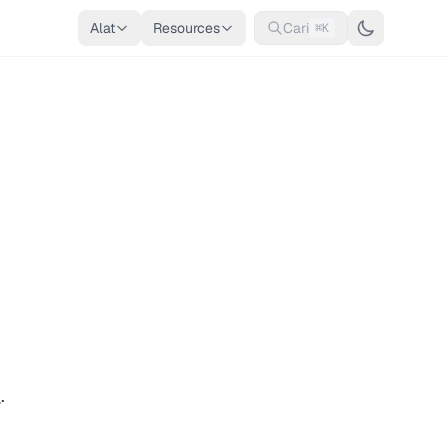
Alat
Resources
Cari
⌘K
n
.