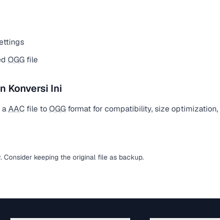
ettings
ed
OGG
file
Konversi Ini
t a
AAC
file to
OGG
format for compatibility, size optimization
y. Consider keeping the original file as backup.