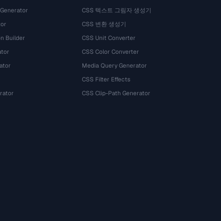
 Generator
CSS 텍스트 그림자 생성기
tor
CSS 변환 생성기
n Builder
CSS Unit Converter
ator
CSS Color Converter
ator
Media Query Generator
CSS Filter Effects
rator
CSS Clip-Path Generator