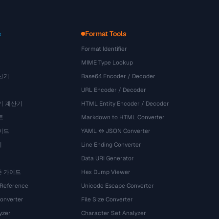
s
Format Tools
Format Identifier
MIME Type Lookup
산기
Base64 Encoder / Decoder
URL Encoder / Decoder
기 계산기
HTML Entity Encoder / Decoder
트
Markdown to HTML Converter
이드
YAML ↔ JSON Converter
기
Line Ending Converter
Data URI Generator
준 가이드
Hex Dump Viewer
 Reference
Unicode Escape Converter
onverter
File Size Converter
yzer
Character Set Analyzer