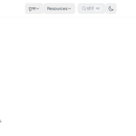
टूल्स
Resources
खोजें
⌘K
n
.