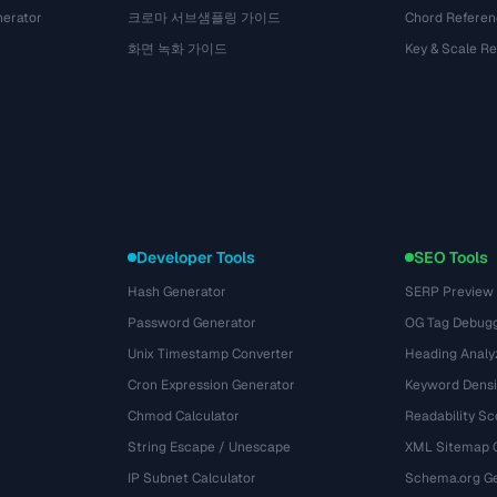
nerator
크로마 서브샘플링 가이드
Chord Referen
화면 녹화 가이드
Key & Scale R
Developer Tools
SEO Tools
Hash Generator
SERP Preview
Password Generator
OG Tag Debug
Unix Timestamp Converter
Heading Analy
Cron Expression Generator
Keyword Densi
Chmod Calculator
Readability Sc
String Escape / Unescape
XML Sitemap 
IP Subnet Calculator
Schema.org Ge