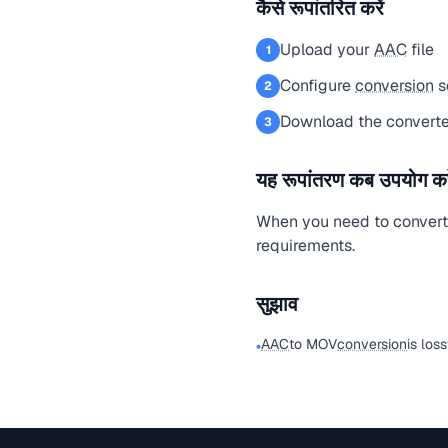
कैसे रूपांतरित करें
Upload your
AAC
file
1
Configure
conversion
s
2
Download the converte
3
यह रूपांतरण कब उपयोग करे
When you need to conver
requirements.
सुझाव
AAC
to MOV
conversion
is los
•