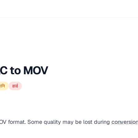
AC to MOV
हानि
हार्ड
MOV format. Some quality may be lost during
conversio