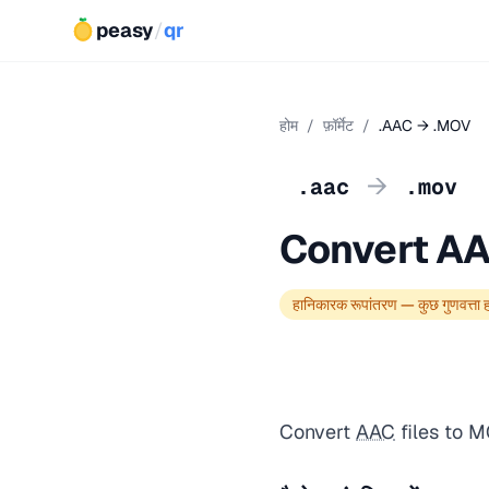
peasy
/
qr
होम
/
फ़ॉर्मेट
/
.AAC → .MOV
→
.aac
.mov
Convert A
हानिकारक रूपांतरण — कुछ गुणवत्ता 
Convert
AAC
files to 