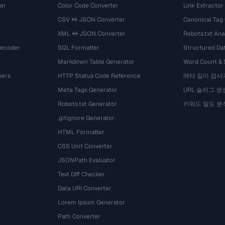
er
Color Code Converter
Link Extractor
CSV ↔ JSON Converter
Canonical Tag
XML ↔ JSON Converter
Robots.txt Ana
Decoder
SQL Formatter
Structured Dat
Markdown Table Generator
Word Count &
bers
HTTP Status Code Reference
메타 길이 검사
Meta Tags Generator
URL 슬러그 생
Robots.txt Generator
키워드 밀도 분
.gitignore Generator
HTML Formatter
CSS Unit Converter
JSONPath Evaluator
Text Diff Checker
Data URI Converter
Lorem Ipsum Generator
Path Converter