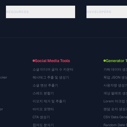
RESOURCES
DEVELOPERS
गाइड
API Documentation
(24)
शब्दावली
OpenAPI Spec
(31)
उपयोग के मामले
llms.txt
(302)
फ़ाइल फ़ॉर्मेट
Embed Widget
(131)
रूपांतरण
(1484)
Social Media Tools
Generator 
소셜 미디어 글자 수 카운터
가짜 데이터 생
cker
해시태그 추출 및 생성기
목업 JSON 생
소셜 멘션 추출기
사용자명 생성
스레드 분할기
색상 팔레트 생
이모지 제거 및 추출기
Lorem 마크업
or
바이오 포맷터
랜덤 숫자 생성
CTA 생성기
CSV Data Gene
참여도 분석기
Random Date 