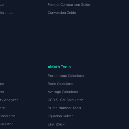
ce
Format Comparison Guide
eference
Conversion Guide
Math Tools
Percentage Calculator
ger
Ratio Calculator
zer
Average Calculator
ty Analyzer
GCD & LCM Calculator
ore
Prime Number Tools
Generator
Equation Solver
nerator
단위 변환기