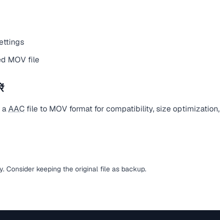
ettings
d MOV file
ं
t a
AAC
file to MOV format for compatibility, size optimization
sy. Consider keeping the original file as backup.