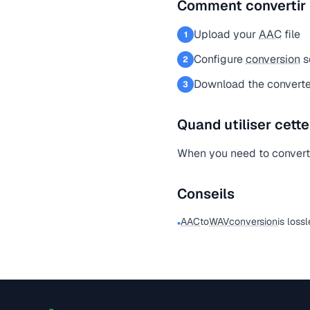
Comment convertir
Upload your
AAC
file
1
Configure
conversion
s
2
Download the convert
3
Quand utiliser cett
When you need to conver
Conseils
AAC
to
WAV
conversion
is lossl
•