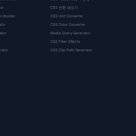
tor
CSS 변환 생성기
n Builder
CSS Unit Converter
ator
CSS Color Converter
ator
Media Query Generator
CSS Filter Effects
rator
CSS Clip-Path Generator