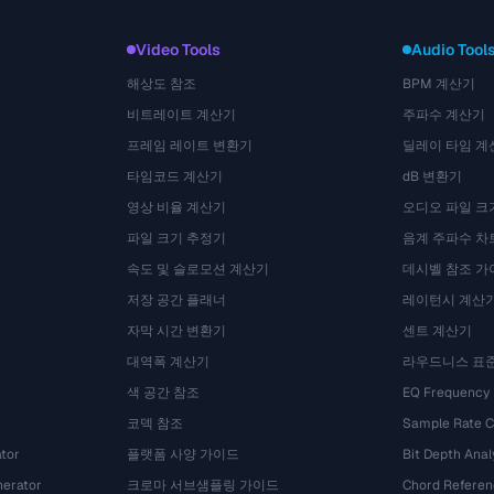
Video Tools
Audio Tool
해상도 참조
BPM 계산기
비트레이트 계산기
주파수 계산기
프레임 레이트 변환기
딜레이 타임 계
타임코드 계산기
dB 변환기
영상 비율 계산기
오디오 파일 크
파일 크기 추정기
음계 주파수 차
속도 및 슬로모션 계산기
데시벨 참조 가
저장 공간 플래너
레이턴시 계산
자막 시간 변환기
센트 계산기
대역폭 계산기
라우드니스 표
색 공간 참조
EQ Frequency
코덱 참조
Sample Rate C
tor
플랫폼 사양 가이드
Bit Depth Anal
nerator
크로마 서브샘플링 가이드
Chord Referen