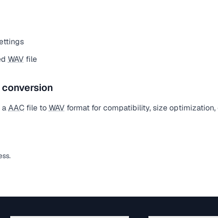
ettings
ed
WAV
file
e conversion
t a
AAC
file to
WAV
format for compatibility, size optimization
ess.