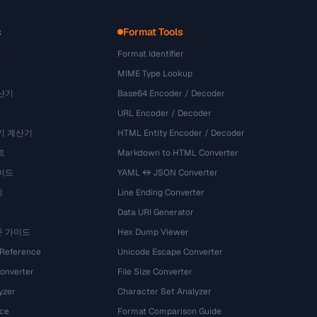
s
Format Tools
Format Identifier
MIME Type Lookup
산기
Base64 Encoder / Decoder
URL Encoder / Decoder
기 계산기
HTML Entity Encoder / Decoder
트
Markdown to HTML Converter
이드
YAML ↔ JSON Converter
기
Line Ending Converter
Data URI Generator
준 가이드
Hex Dump Viewer
 Reference
Unicode Escape Converter
onverter
File Size Converter
yzer
Character Set Analyzer
ce
Format Comparison Guide