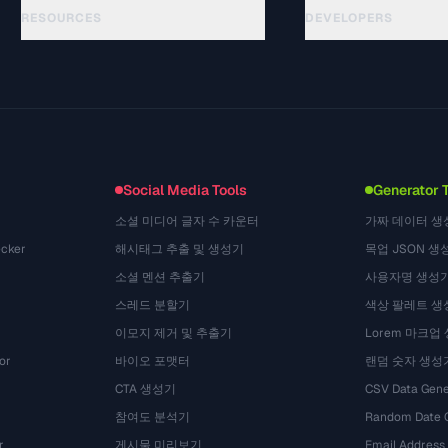
RESOURCES
DEVELOPERS
Guides
API Documentation
(44)
Glossaire
OpenAPI Spec
(31)
Cas d'utilisation
llms.txt
(302)
Formats de fichiers
Embed Widget
(131)
Conversions
(1484)
Social Media Tools
Generator 
소셜 미디어 글자 수 카운터
가짜 데이터 생
cker
해시태그 추출 및 생성기
목업 JSON 생
소셜 멘션 추출기
사용자명 생성
스레드 분할기
색상 팔레트 생
이모지 제거 및 추출기
Lorem 마크업
or
바이오 포맷터
랜덤 숫자 생성
CTA 생성기
CSV Data Gene
참여도 분석기
Random Date 
r
게시물 미리보기
Email Address