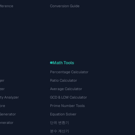
eference
Conversion Guide
Math Tools
Percentage Calculator
ger
Ratio Calculator
zer
Average Calculator
ty Analyzer
GCD & LCM Calculator
ore
Prime Number Tools
Generator
Equation Solver
nerator
단위 변환기
분수 계산기