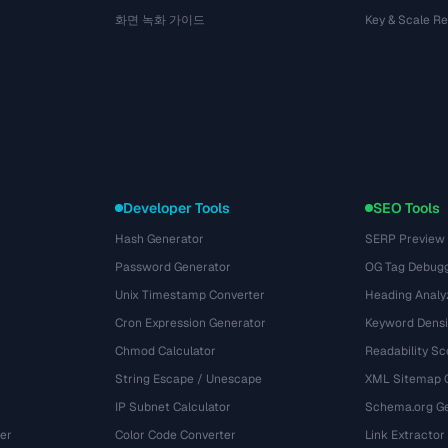
화면 녹화 가이드
Key & Scale R
Developer Tools
SEO Tools
Hash Generator
SERP Preview
Password Generator
OG Tag Debug
Unix Timestamp Converter
Heading Analy
Cron Expression Generator
Keyword Densi
Chmod Calculator
Readability Sc
String Escape / Unescape
XML Sitemap 
IP Subnet Calculator
Schema.org Ge
er
Color Code Converter
Link Extractor