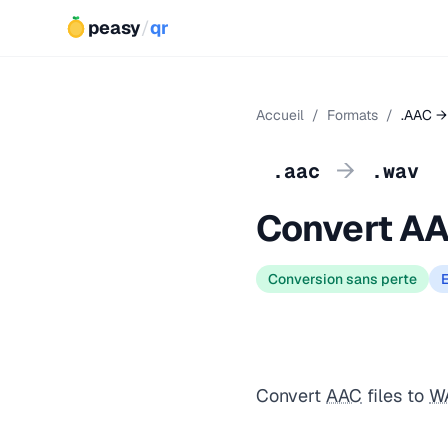
peasy
/
qr
Accueil
/
Formats
/
.AAC →
→
.aac
.wav
Convert AA
Conversion sans perte
Convert
AAC
files to
W