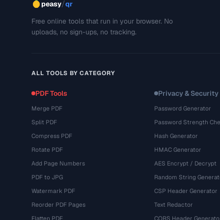
/
peasy
qr
Free online tools that run in your browser. No
uploads, no sign-ups, no tracking.
ALL TOOLS BY CATEGORY
PDF Tools
Privacy & Security
Merge PDF
Password Generator
Split PDF
Password Strength Che
Compress PDF
Hash Generator
Rotate PDF
HMAC Generator
Add Page Numbers
AES Encrypt / Decrypt
PDF to JPG
Random String Generat
Watermark PDF
CSP Header Generator
Reorder PDF Pages
Text Redactor
Flatten PDF
CORS Header Generato