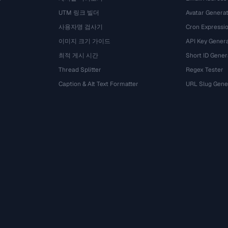
UTM 링크 빌더
Avatar Genera
사용자명 검사기
Cron Expressio
이미지 크기 가이드
API Key Gener
최적 게시 시간
Short ID Gener
Thread Splitter
Regex Tester
Caption & Alt Text Formatter
URL Slug Gene