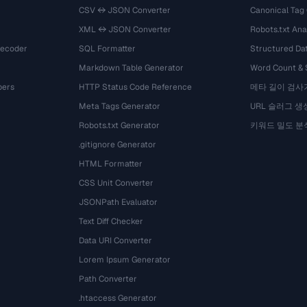
CSV ↔ JSON Converter
Canonical Tag
XML ↔ JSON Converter
Robots.txt Ana
Decoder
SQL Formatter
Structured Dat
Markdown Table Generator
Word Count &
bers
HTTP Status Code Reference
메타 길이 검사
Meta Tags Generator
URL 슬러그 생
Robots.txt Generator
키워드 밀도 분
.gitignore Generator
HTML Formatter
CSS Unit Converter
JSONPath Evaluator
Text Diff Checker
Data URI Converter
Lorem Ipsum Generator
Path Converter
.htaccess Generator