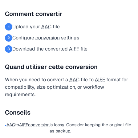
Comment convertir
Upload your
AAC
file
1
Configure
conversion
settings
2
Download the converted
AIFF
file
3
Quand utiliser cette conversion
When you need to convert a
AAC
file to
AIFF
format for
compatibility, size optimization, or workflow
requirements.
Conseils
AAC
to
AIFF
conversion
is lossy. Consider keeping the original file
•
as backup.