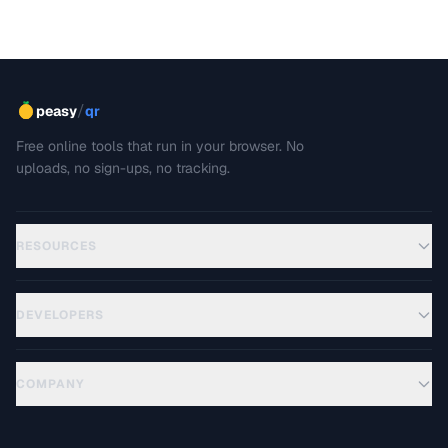
/
peasy
qr
Free online tools that run in your browser. No
uploads, no sign-ups, no tracking.
RESOURCES
DEVELOPERS
COMPANY