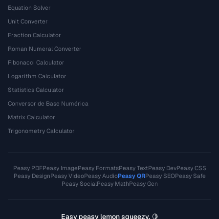
Equation Solver
Unit Converter
Fraction Calculator
Roman Numeral Converter
Fibonacci Calculator
Logarithm Calculator
Statistics Calculator
Conversor de Base Numérica
Matrix Calculator
Trigonometry Calculator
Peasy PDF
Peasy Image
Peasy Formats
Peasy Text
Peasy Dev
Peasy CSS
Peasy Design
Peasy Video
Peasy Audio
Peasy QR
Peasy SEO
Peasy Safe
Peasy Social
Peasy Math
Peasy Gen
Easy peasy lemon squeezy. 🍋