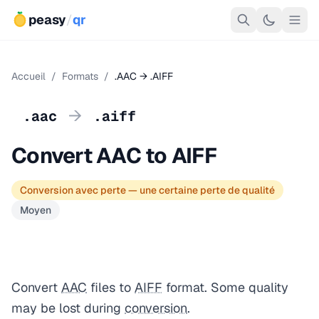
peasy
/
qr
Accueil
/
Formats
/
.AAC → .AIFF
→
.aac
.aiff
Convert AAC to AIFF
Conversion avec perte — une certaine perte de qualité
Moyen
Convert
AAC
files to
AIFF
format. Some quality
may be lost during
conversion
.